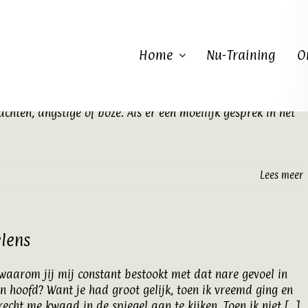
Home
Nu-Training
O
mijn hoofd gevuld met vele, nutteloze en zich herhalende
k wilde eten of welke broek ik zou aantrekken, was dat
ten, angstige of boze. Als er een moeilijk gesprek in het
Lees meer
elens
n waarom jij mij constant bestookt met dat nare gevoel in
 hoofd? Want je had groot gelijk, toen ik vreemd ging en
recht me kwaad in de spiegel aan te kijken. Toen ik niet [...]