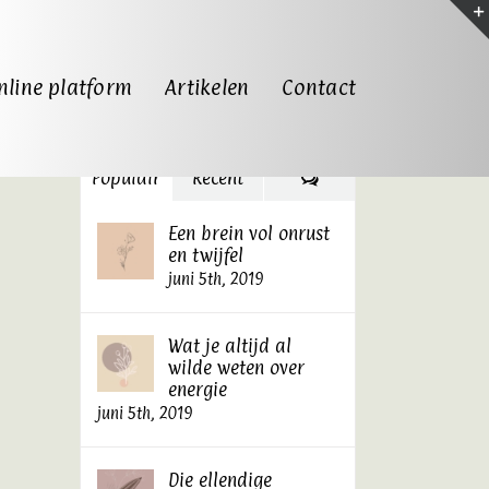
Zoeken
nline platform
Artikelen
Contact
naar:
Reacties
Populair
Recent
Een brein vol onrust
en twijfel
juni 5th, 2019
Wat je altijd al
wilde weten over
energie
juni 5th, 2019
Die ellendige