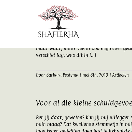
Ga
naar
inhoud
Stilte in je hoofd
Chaos Zolang als ik me kan herinneren, was 
gedachten. Niet alleen gedachten over wat i
maar waar, maar veelal ook negatieve gedach
verschiet lag, was dit in [...]
Door
Barbara Postema
|
mei 8th, 2019
|
Artikelen
Voor al die kleine schuldgevo
Ben jij daar, geweten? Kun jij mij uitlegge
mijn maag? Dat kwellende stemmetje in mijn
loog tegen geliefden, toen had je het volste 