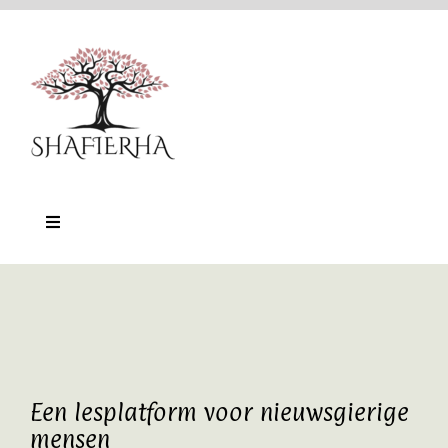
Ga
naar
inhoud
Toggle
Navigation
Home
Nu-Training
Online platform
Een lesplatform voor nieuwsgierige
mensen