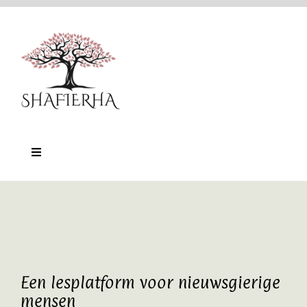
Ga
naar
inhoud
Toggle
Navigation
Home
Nu-Training
Online platform
Een lesplatform voor nieuwsgierige
mensen