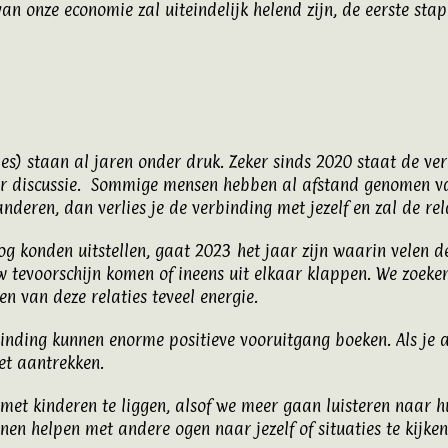
van onze economie zal uiteindelijk helend zijn, de eerste s
ties) staan al jaren onder druk. Zeker sinds 2020 staat de 
ter discussie. Sommige mensen hebben al afstand genomen van
t anderen, dan verlies je de verbinding met jezelf en zal de rel
konden uitstellen, gaat 2023 het jaar zijn waarin velen d
tevoorschijn komen of ineens uit elkaar klappen. We zoeken
n van deze relaties teveel energie.
binding kunnen enorme positieve vooruitgang boeken. Als je a
et aantrekken.
et kinderen te liggen, alsof we meer gaan luisteren naar hu
nen helpen met andere ogen naar jezelf of situaties te kijken