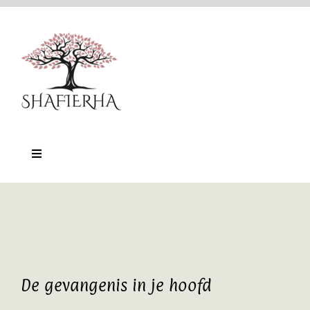
Ga
naar
inhoud
Toggle
Navigation
Home
Nu-Training
Online platform
De gevangenis in je hoofd