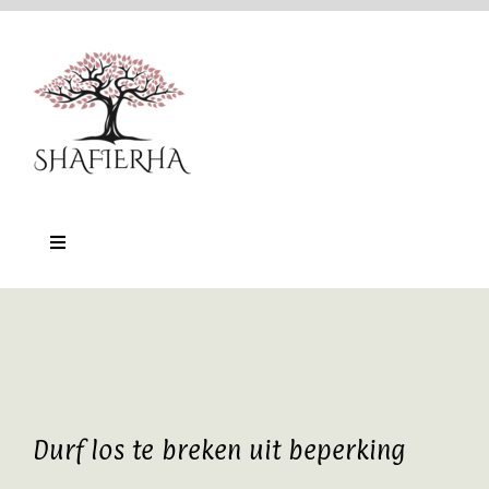
Ga
naar
inhoud
Toggle
Navigation
Home
Nu-Training
Online platform
Durf los te breken uit beperking