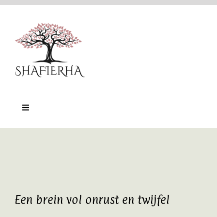
Ga
naar
inhoud
Toggle
Navigation
Home
Nu-Training
Online platform
Een brein vol onrust en twijfel