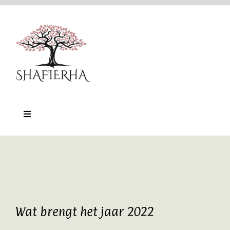
Ga
naar
inhoud
Toggle
Navigation
Home
Nu-Training
Online platform
Wat brengt het jaar 2022