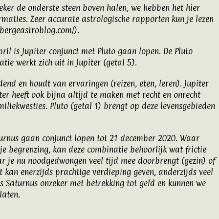
zeker de onderste steen boven halen, we hebben het hier
maties. Zeer accurate astrologische rapporten kun je lezen
nbergeastroblog.com/
).
ril is Jupiter conjunct met Pluto gaan lopen. De Pluto
e werkt zich uit in Jupiter (getal 5).
dend en houdt van ervaringen (reizen, eten, leren). Jupiter
ter heeft ook bijna altijd te maken met recht en onrecht
amiliekwesties. Pluto (getal 1) brengt op deze levensgebieden
aturnus gaan conjunct lopen tot 21 december 2020. Waar
 je begrenzing, kan deze combinatie behoorlijk wat frictie
waar je nu noodgedwongen veel tijd mee doorbrengt (gezin) of
t kan enerzijds prachtige verdieping geven, anderzijds veel
 is Saturnus onzeker met betrekking tot geld en kunnen we
laten.