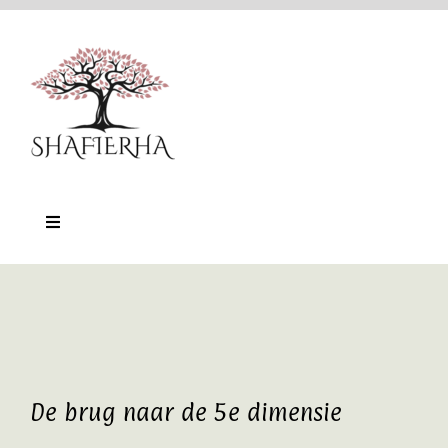
Ga
naar
inhoud
Toggle
Navigation
Home
Nu-Training
Online platform
De brug naar de 5e dimensie