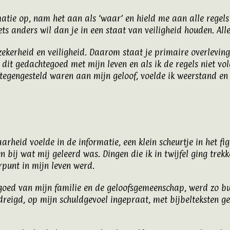
matie op, nam het aan als ‘waar’ en hield me aan alle regels
s anders wil dan je in een staat van veiligheid houden. Alles 
zekerheid en veiligheid. Daarom staat je primaire overleving
it gedachtegoed met mijn leven en als ik de regels niet vol
e tegengesteld waren aan mijn geloof, voelde ik weerstand en
heid voelde in de informatie, een klein scheurtje in het fig
bij wat mij geleerd was. Dingen die ik in twijfel ging trekk
rpunt in mijn leven werd.
oed van mijn familie en de geloofsgemeenschap, werd zo bui
reigd, op mijn schuldgevoel ingepraat, met bijbelteksten g