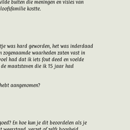
wilde buiten die meningen en visies van
loofsfamilie kostte.
uurtje was hard geworden, het was inderdaad
 en zogenaamde waarheden zaten vast in
oel had dat ik iets fout deed en voelde
r de maatstaven die ik 15 jaar had
id hebt aangenomen?
goed? En hoe kun je dit beoordelen als je
t weerstand, verzet of zelfs boosheid