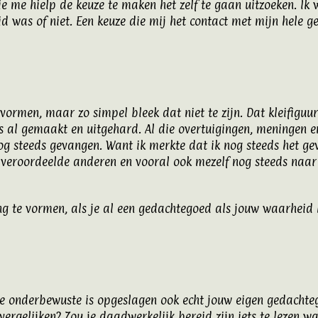
ie me hielp de keuze te maken het zelf te gaan uitzoeken. Ik 
 was of niet. Een keuze die mij het contact met mijn hele ge
 vormen, maar zo simpel bleek dat niet te zijn. Dat kleifig
s al gemaakt en uitgehard. Al die overtuigingen, meningen
nog steeds gevangen. Want ik merkte dat ik nog steeds het gev
Ik veroordeelde anderen en vooral ook mezelf nog steeds naa
ning te vormen, als je al een gedachtegoed als jouw waarhe
n je onderbewuste is opgeslagen ook echt jouw eigen gedachte
rgelijken? Zou je daadwerkelijk bereid zijn iets te lezen wa