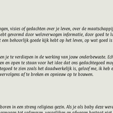
ngen, visies of gedachten over je leven, over de maatschappi
hebt gevormd door weloverwogen informatie, door goed te l
t een behoorlijk goede kijk hebt op het leven, op wat goed is 
en je te verdiepen in de werking van jouw onderbewuste. Echt
ren en open te staan voor het idee dat ons gedachtegoed mog
chtegoed te zien zoals het daadwerkelijk is, geloof me, ik he
 vervolgens af te breken en opnieuw op te bouwen.
boren in een streng religieus gezin. Als je als baby deze wer
e vermogen tot redeneren, vergelijken en afwegen bestaat niet