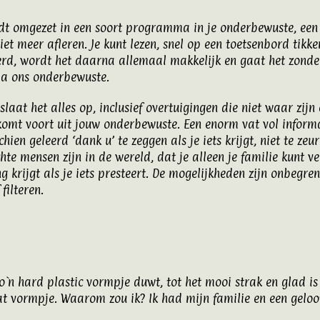
ordt omgezet in een soort programma in je onderbewuste, een
iet meer afleren. Je kunt lezen, snel op een toetsenbord tikk
eerd, wordt het daarna allemaal makkelijk en gaat het zonde
via ons onderbewuste.
aat het alles op, inclusief overtuigingen die niet waar zijn
t komt voort uit jouw onderbewuste. Een enorm vat vol informa
chien geleerd ‘dank u’ te zeggen als je iets krijgt, niet te zeur
chte mensen zijn in de wereld, dat je alleen je familie kunt v
g krijgt als je iets presteert. De mogelijkheden zijn onbegre
filteren.
n zo`n hard plastic vormpje duwt, tot het mooi strak en glad i
at vormpje. Waarom zou ik? Ik had mijn familie en een geloo